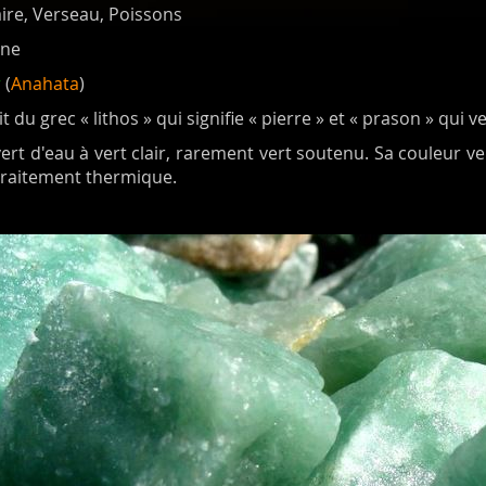
aire, Verseau, Poissons
une
r
(
Anahata
)
t du grec « lithos » qui signifie « pierre » et « prason » qui 
ert d'eau à vert clair, rarement vert soutenu. Sa couleur v
traitement thermique.