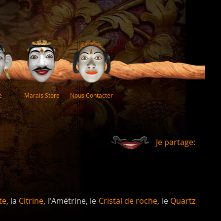
e
Marais Store
Nous Contacter
Je partage:
te
, la
Citrine
, l'Amétrine, le
Cristal de roche
, le
Quartz