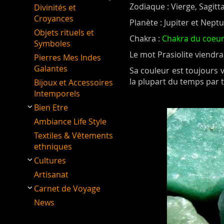
Zodiaque : Vierge, Sagitt
Divinités et
Croyances
Planète : Jupiter et Nept
Objets rituels et
Chakra :
Chakra du coeu
Symboles
Le mot Prasiolite viendrai
Pierres Mes Indes
Galantes
Sa couleur est toujours v
la plupart du temps par 
Bijoux et Accessoires
Intemporels
Bien Etre
Ambiance Life Style
Textiles & Vêtements
ethniques
Cultures
Artisanat
Carnet de Voyage
News