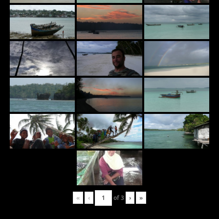
«
‹
of
3
›
»