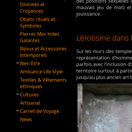
des positions sexuelles
Divinités et
mauvais jeu de mot) et 
Croyances
jouissance.
Objets rituels et
Symboles
Pierres Mes Indes
L’érotisme dans l
Galantes
Bijoux et Accessoires
Sur les murs des temples
Intemporels
représentation d’hommes
Bien Etre
parfois avec l’inclusion 
territoire surtout à part
Ambiance Life Style
jusqu’au plus ancien art
Textiles & Vêtements
ethniques
Cultures
Artisanat
Carnet de Voyage
News