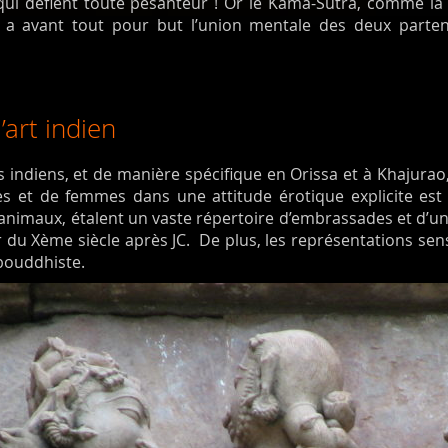
 qui défient toute pesanteur ! Or le Kama-Sutra, comme l
a avant tout pour but l’union mentale des deux partena
’art indien
 indiens, et de manière spécifique en Orissa et à Khajurao
 et de femmes dans une attitude érotique explicite est
d’animaux, étalent un vaste répertoire d’embrassades et d’u
ir du Xème siècle après JC. De plus, les représentations sens
 bouddhiste.