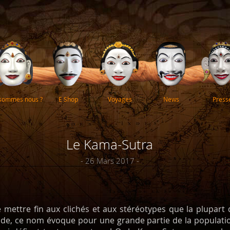
 sommes nous ?
E Shop
Voyages
News
Press
Le Kama-Sutra
- 26 Mars 2017 -
de mettre fin aux clichés et aux stéréotypes que la plupa
nde, ce nom évoque pour une grande partie de la populat