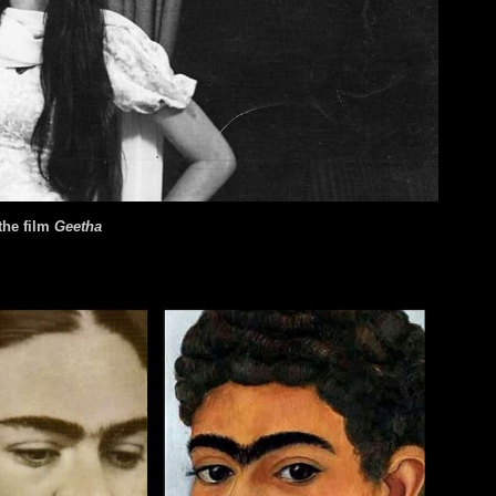
the film
Geetha