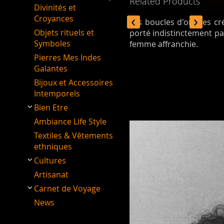
Related Products
Divinités et
‹
›
Croyances
Les boucles d'oreilles c
Objets rituels et
porté indistinctement par
Symboles
femme affranchie.
Pierres Mes Indes
Galantes
Bijoux et Accessoires
Intemporels
Bien Etre
Ambiance Life Style
Textiles & Vêtements
ethniques
Cultures
Artisanat
Carnet de Voyage
News