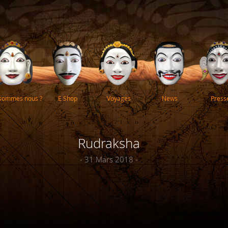
 sommes nous ?
E Shop
Voyages
News
Press
Rudraksha
- 31 Mars 2018 -