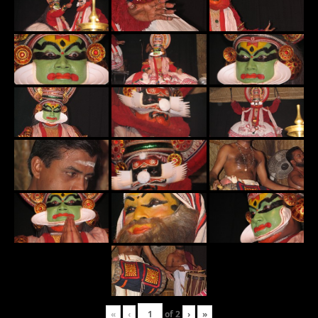
«
‹
of
2
›
»