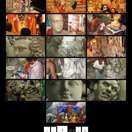
«
‹
of
6
›
»